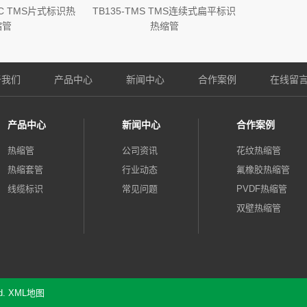
SEC TMS片式标识热
TB135-TMS TMS连续式扁平标识
缩管
热缩管
于我们
产品中心
新闻中心
合作案例
在线留
产品中心
新闻中心
合作案例
热缩管
公司资讯
花纹热缩管
热缩套管
行业动态
氟橡胶热缩管
线缆标识
常见问题
PVDF热缩管
双壁热缩管
d.
XML地图