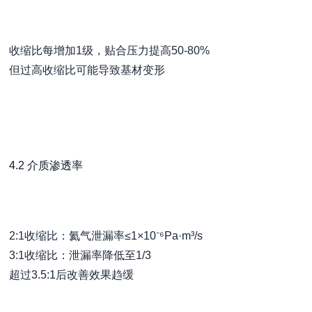
收缩比每增加1级，贴合压力提高50-80%
但过高收缩比可能导致基材变形
4.2 介质渗透率
2:1收缩比：氦气泄漏率≤1×10⁻⁶Pa·m³/s
3:1收缩比：泄漏率降低至1/3
超过3.5:1后改善效果趋缓