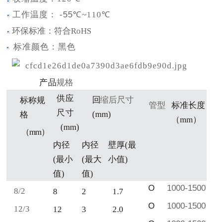
工作温度：
-55
℃
~1
10℃
环保标准：符合
RoHS
标准颜色：黑色
产
品
规格
供
应
回
缩后尺寸
标称规
管型
标准长
度
尺寸
(mm)
格
（
mm
）
(
mm
)
（
m
m
）
内径
内径
壁厚
(
最
(
最小
(
最大
小值
)
值
)
值
)
O
1000-1500
8/2
8
2
1.7
O
1000-1500
12/3
12
3
2.0