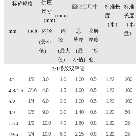
供
应
标称规
格
回
缩后尺寸
标准长
标准
尺寸
(mm)
度
长
度
(
mm
)
（米）
（米
/
i
nch
mm
内径
内
总
胶层
盘
）
径
壁厚
厚度
(
最小
值
)
(最大
(最
（标
值)
小值)
准）
3:1带胶双壁
管
1/8
3.0
1.0
1.00
0.5
1.22
200
3/1
3/16
4.8
1.5
1.00
0.5
1.22
100
4.8/1.5
1/4
6.0
2.0
1.00
0.5
1.22
100
6/2
3/8
9.0
3.0
1.40
0.6
1.22
50
9/3
1/2
12.0
4.0
1.60
0.8
1.22
25
12/4
3/4
19.0
6.0
2.15
0.8
1.22
25
19/6