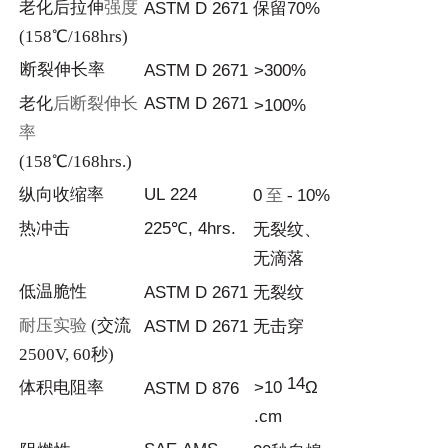
老化后拉
伸
强度
AST
M
D
2671
保留
70%
(158℃/168hrs)
断
裂伸长率
AST
M
D
2671
>
300%
老
化
后断裂伸长
AST
M
D
2671
>
100%
率
(158℃/168hrs.)
纵
向收缩率
UL
224
0
至
-
10%
热冲击
225
℃
, 4h
rs
.
无裂纹、
无滴
落
低
温脆性
AST
M
D
2671
无裂
纹
耐压实验
(交流
AST
M
D
2671
无击
穿
2500
V
, 60秒)
14
体积电
阻率
>1
0
Ω
AST
M
D
876
.cm