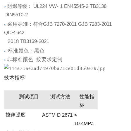
阻燃等级：
UL
224
VW
- 1
EN
45545-2
TB
3138
DIN
5510-
2
采用
标
准：符合
GJB
7270-2011
GJB
7283-2011
QCR
642-
20
18
TB
3139-2021
标准颜色：黑色
非标准颜色
按要求定制
技术指
标
测试项目
测试方法
性能指
标
拉伸
强度
AST
M
D
2671
>
1
0.4MPa