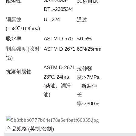
SAE
-
AMS
-
阻
燃性
30
秒自熄
DTL
-
23053/4
铜
腐蚀
UL
224
通
过
(158℃/168hrs.)
吸
水
率
AST
M
D
570
<
0.5%
剥离强度
(胶对
AST
M
D
2671
60
N/25mm
铝)
AST
M
D
2671
拉伸强
抗溶剂腐
蚀
2
3
℃,
24hrs.
度
:
>7
MPa
(柴油、润滑
断裂
伸
油
)
长
率
:
>300
％
产
品
规格 (英制/公制)