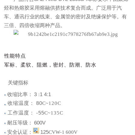
烃和热熔胶采用熔融供挤技术复合而成。广泛用于汽
车、通讯行业的线束、金属管的密封及绝缘保护等。有
三倍、四倍收缩两种产品。
性能特点
军
标、柔软、阻燃，密封、防潮、防水
关
键指标
收缩比率：
3
:
1 4:1
收缩温度：
80
C
~120
C
工作温度：
-55
C
~135
C
耐
压等级：
600
V
安全认证：
125
CVW
-1 600
V